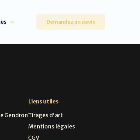
tes
Demandez un devis
s
Liens utiles
re Gendron
Tirages d'art
Mentions légales
CGV