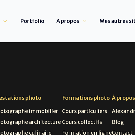
Portfolio
A propos
Mes autres si
estations photo
Formations photo
À propo
otographe immobilier
Cours particuliers
Alexand
otographe architecture
Cours collectifs
Blog
otographe culinaire
Formation en ligne
Contact