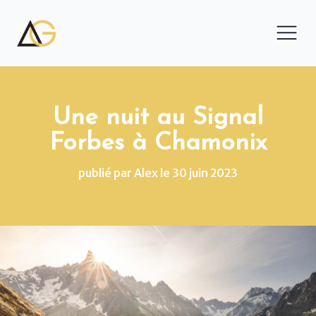
Une nuit au Signal
Forbes à Chamonix
publié par
Alex
le
30 juin 2023